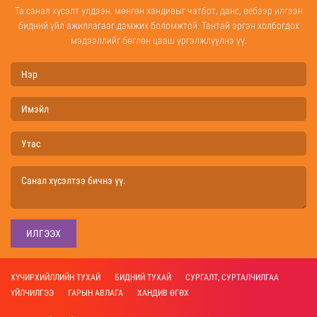
Та санал хүсэлт үлдээн, мөнгөн хандивыг чатбот, данс, вебээр илгээн
бидний үйл ажиллагааг дэмжих боломжтой. Тантай эргэн холбогдох
мэдээллийг бөглөн цааш үргэлжлүүлнэ үү.
ИЛГЭЭХ
ХҮЧИРХИЙЛЛИЙН ТУХАЙ
БИДНИЙ ТУХАЙ
СУРГАЛТ, СУРТАЛЧИЛГАА
ҮЙЛЧИЛГЭЭ
ГАРЫН АВЛАГА
ХАНДИВ ӨГӨХ