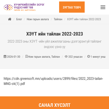
ЗУГТАХ ТОВЧ
Блог
Ном гарын авлага
Тайлан
ХЭҮТ ийн тайлан 2022-2023
ХЭҮТ ийн тайлан 2022-2023
2022-2023 оны ХЭҮТ -ийн үйл ажиллагааны дэлгэрэнгүй тайланг
эндээс үзнэ үү
2026-01-30
Ном гарын авлага, Тайлан
332
уншсан
1
минут уншин
https://cdn.greensoft.mn/uploads/users/2899/files/2022_2023-tailan-
MNG-ok(1).pdf
САНАЛ ХҮСЭЛТ